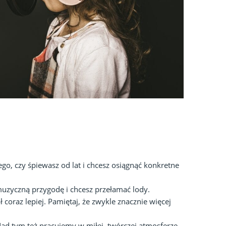
go, czy śpiewasz od lat i chcesz osiągnąć konkretne
uzyczną przygodę i chcesz przełamać lody.
 coraz lepiej. Pamiętaj, że zwykle znacznie więcej
 Nad tym też pracujemy w miłej, twórczej atmosferze