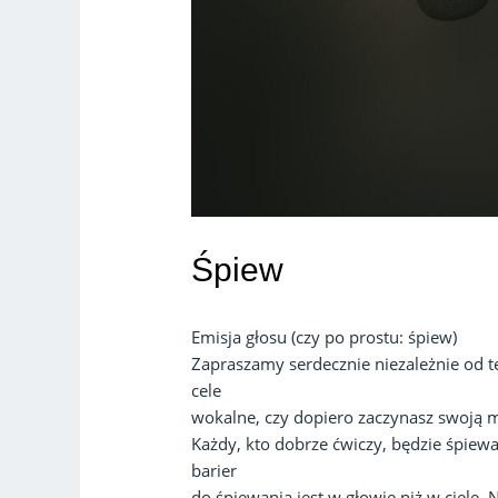
Śpiew
Emisja głosu (czy po prostu: śpiew)
Zapraszamy serdecznie niezależnie od te
cele
wokalne, czy dopiero zaczynasz swoją m
Każdy, kto dobrze ćwiczy, będzie śpiewał
barier
do śpiewania jest w głowie niż w ciele.