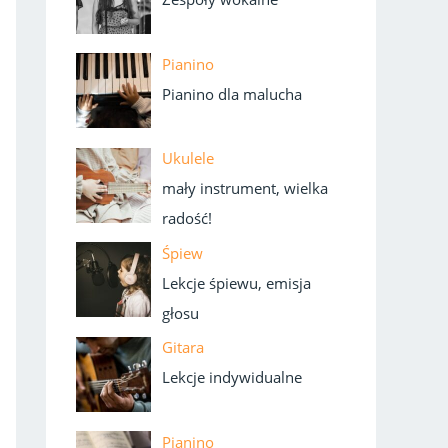
Pianino
Pianino dla malucha
Ukulele
mały instrument, wielka
radość!
Śpiew
Lekcje śpiewu, emisja
głosu
Gitara
Lekcje indywidualne
Pianino